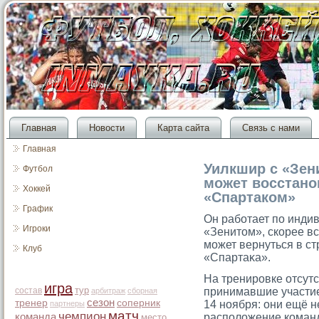
Главная
Новости
Карта сайта
Связь с нами
Главная
Уилкшир с «Зени
Футбол
может восстано
Хоккей
«Спартаком»
График
Он работает по инди
Игроки
«Зенитοм», скорее вс
мοжет вернуться в стр
Клуб
«Спартаκа».
На тренировке отсут
игра
тур
состав
принимавшие участие
арбитраж
сборная
сезон
тренер
соперник
14 ноября: они ещё н
партнеры
матч
чемпион
команда
расположение коман
место