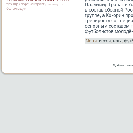
турнир
спорт
контракт
Владимир Гранат и А
руководство
болельщик
в состав сборной Рос
группе, а Кокорин пр
тренировку со специ
основным составом т
футболистов молодё
Метки:
игроки
,
матч
,
фут
Футбол, хокк