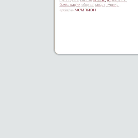
руководство
болельщик
спорт
турнир
сборная
чемпион
арбитраж