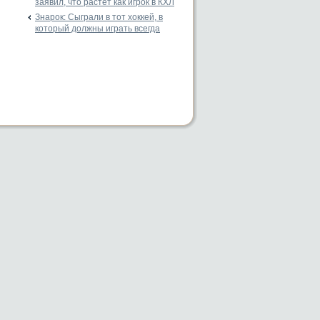
заявил, что растет как игрок в КХЛ
Знарок: Сыграли в тот хоккей, в
который должны играть всегда