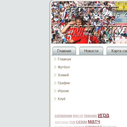
Главная
Новости
Карта са
Главная
Футбол
Хоккей
График
Игроки
Клуб
игра
соперник
место
тренер
матч
сезон
тур
партнеры
команда
состав
контракт