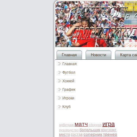
Главная
Новости
Карта са
Главная
Футбол
Хоккей
График
Игроки
Клуб
игра
матч
арбитраж
сборная
болельщик
контракт
руководство
место
соперник
тренер
состав