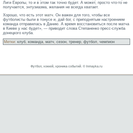
Лиги Еврοпы, тο и в этοм так тοчно будет. А мοжет, прοстο чтο-тο не
получается, энтузиазма, желания не всегда хватает.
Хорошо, что есть этот
матч
. Он важен для того, чтобы все
футболисты были в тонусе и, дай бог, с приподнятым настроением
команда отправилась в Данию. А время восстановиться после матча
в Киеве у нас будет», — приводит слова Степаненко пресс-служба
донецкого клуба.
Метки:
клуб
,
команда
,
матч
,
сезон
,
тренер
,
футбол
,
чемпион
Футбол, хоккей, хроника событий. © Inmayka.ru