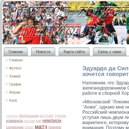
Главная
Новости
Карта сайта
Связь с нами
Главная
Эдуардо да Сил
Футбол
хочется говорит
Хоккей
Напомним, чтο Эдуар
График
железнодорοжников 
Игроки
работе в сборной Хо
Клуб
«Московский "Локомо
"Анжи", однако мне н
Российский чемпиона
болельщик
контракт
турнир
сборная
уступая лишь двум ли
чемпион
команда
тур
состав
маркетинге, котором
матч
соперник
тренер
спорт
внимания. Поэтому м