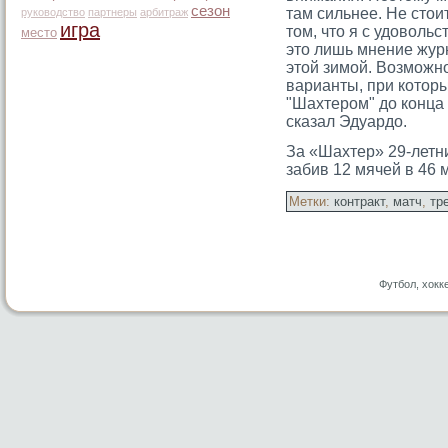
сезон
там сильнее. Не стои
руководство
партнеры
арбитраж
игра
том, что я с удоволь
место
это лишь мнение журн
этой зимой. Возможно
варианты, при котор
"Шахтером" до конца
сказал Эдуардо.
За «Шахтер» 29-летни
забив 12 мячей в 46 
Метки:
контракт
,
матч
,
тр
Футбол, хокк