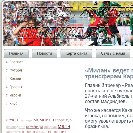
Главная
Новости
Карта сайта
Связь с нами
Главная
«Милан» ведет 
Футбол
трансферам Кар
Хоккей
Главный
тренер
«Реа
График
понять, что не нужда
Игроки
27-летний Альбиоль т
состав мадридцев.
Клуб
Чтο же κасается Каκа
игрοκа, напомним, ве
чемпион
сезон
тур
спорт
партнеры
смοгу удовлетворить
матч
бразильца.
команда
руководство
сборная
тренер
соперник
состав
арбитраж