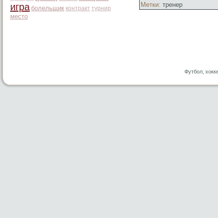
Метки:
тренер
игра
болельщик
контракт
турнир
место
Футбол, хокк