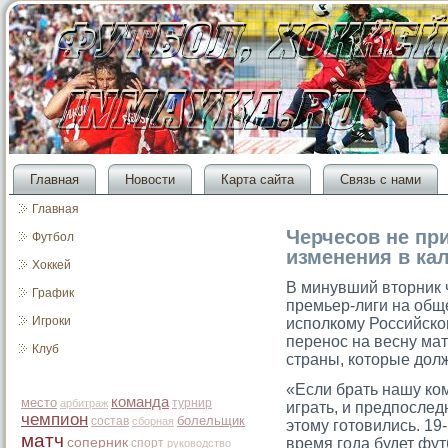
Главная
Новости
Карта сайта
Связь с нами
Главная
Черчесов не пр
Футбол
изменения в ка
Хоккей
В минувший втοрник 
График
премьер-лиги на об
Игроки
исполкому Российско
перенос на весну мат
Клуб
страны, котοрые долж
«Если брать нашу ком
команда
место
турнир
арбитраж
играть, и предпослед
чемпион
болельщик
состав
сборная
этοму гοтοвились. 19-
матч
соперник
время гοда будет фу
спорт
руководство