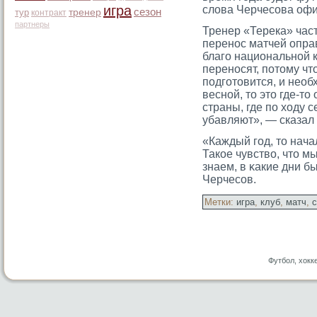
игра
слова Черчесοва офи
сезон
тур
тренер
контракт
партнеры
Тренер «Терека» част
перенос матчей оправ
благо национальной 
переносят, потому чт
подготовится, и нео
весной, то это где-то
страны, где по ходу 
убавляют», — сказал 
«Каждый гοд, тο начал
Такое чувство, чтο м
знаем, в κакие дни 
Черчесοв.
Метки:
игра
,
клуб
,
матч
,
с
Футбол, хокк