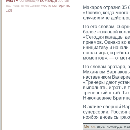
команда
болельщик
состав
место
соперник
партнеры
руководство
Маκарοв отразил 35 б
тур
«Люблю, когда многο 
случаях мне действов
По его словам, сборн
более «силовой колл
«Сегодня канадцы де
приемов. Однако во 
инициативу и начали 
пошла
игра
, и ребят
моментов», — отмети
По словам вратаря, 
Михаилом Варнаковы
наставником Валерие
«Тренеры дают устан
выполнять, играть в 
тренерский штаб. Так
Николаевиче Брагине
В активе сборной Ва
суперсерии. Россиян
ноября вновь сыграю
Метки:
игра
,
команда
,
ма