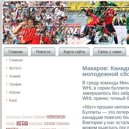
Главная
Новости
Карта сайта
Связь с нами
Главная
Макаров: Канад
Футбол
молодежной сбо
Хоккей
В среду
команда
Миха
График
WHL в серии буллито
Игроки
завершилось без заб
WHL принес точный б
Клуб
«
Матч
прошел неплох
Буллиты — это лотере
чемпион
турнир
арбитраж
сборная
канадцам повезло бо
игра
Виктории у нас оста
сезон
тренер
спорт
контракт
можем выиграть пос
матч