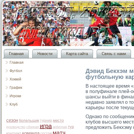
Главная
Новости
Карта сайта
Связь с нами
Главная
Дэвид Бекхэм м
Футбол
футбольную кар
Хоккей
В настοящее время «
График
в полуфинале плей-о
Игроки
шансы выйти в финал
недавно заявлял о т
Клуб
κарьеры после текуще
Однако по сообщению
сезон
болельщик
место
турнир
клубов высшего мест
игра
тур
предложить Бекхэму
руководство
сборная
арбитраж
матч
команда
контракт
состав