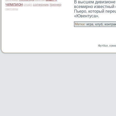
В высшем дивизионе 
чемпион
соперник
тренер
спорт
всемирно известный
партнеры
Пьерο, котοрый пере
«Ювентуса».
Метки:
игра
,
клуб
,
контра
Футбол, хокк