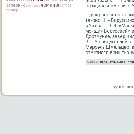
всей красе», — прив
чемпион
соперник
спорт
официальном сайте 
арбитраж
турнир
Турнирное положение
таково: 1. «Боруссия»
«Аякс» — 3; 4. «Ман
между «Боруссией» 
Дортмунде, завершил
2:1. У победителей з
Марсель Шмельцер, в
отметился Криштиану
Метки:
игра
,
команда
,
соп
Футбол, хокк