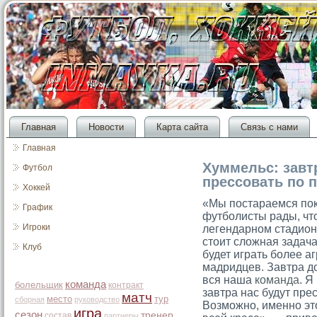
Главная
Новости
Карта сайта
Связь с нами
Главная
Хуммельс: завт
Футбол
прессовать по 
Хоккей
«Мы постараемся пок
График
футболисты рады, что
Игроки
легендарном стадион
стоит сложная задач
Клуб
будет играть более а
мадридцев. Завтра д
вся наша
команда
. Я
команда
болельщик
контракт
завтра нас будут пре
матч
место
тур
сборная
руководство
Возможно, именно эт
игра
сезон
тренер
состав
партнеры