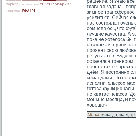
решение. Я знаю все
сезон
соперник
турнир
руководство
главная задача - поп
матч
партнеры
зимнее трансферное
усилиться. Сейчас оч
нас состоялся очень 
сомневаюсь, что фут
лучшие качества. А у
пока не хотелось бы 
важное - исправить с
проявят свою любовь
результатов. Будучи 
оставался тренером. 
просто так не прохо
днём. Я постоянно с
командами. Но необх
исполнительское мас
готова функционально
не хватает класса. Д
меньше месяца, и ва
хорошо»
Метки:
команда
,
матч
,
тр