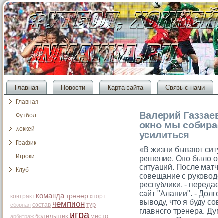
Главная
Новости
Карта сайта
Связь с нами
Главная
Валерий Газзае
Футбол
окно мы собира
Хоккей
усилиться
График
«В жизни бывают сит
Игроки
решение. Оно было о
ситуаций. После мат
Клуб
совещание с руковод
республики, - перед
сайт "Алании". - Дол
команда
тренер
контракт
спорт
выводу, что я буду с
чемпион
тур
состав
сборная
главного тренера. Д
игра
болельщик
место
арбитраж