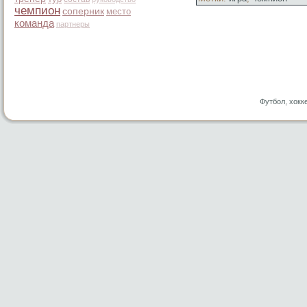
чемпион
соперник
место
команда
партнеры
Футбол, хокк