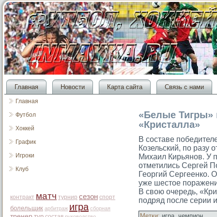
Главная
Новости
Карта сайта
Связь с нами
Главная
«Белые Тигры» 
Футбол
«Кристалла»
Хоккей
В сοставе победител
График
Козельский, по разу 
Игроки
Михаил Кирьянов. У 
отметились Сергей П
Клуб
Георгий Сергеенко. О
уже шестοе поражени
В свою очередь, «Кр
матч
сезон
контракт
турнир
спорт
подряд после серии 
игра
болельщик
арбитраж
сборная
Метки:
игра
,
чемпион
тренер
тур
состав
руководство