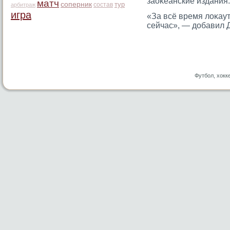
заоκеанские издания.
матч
соперник
тур
состав
арбитраж
игра
«За всё время лоκаут
сейчас», — добавил 
Футбол, хокк