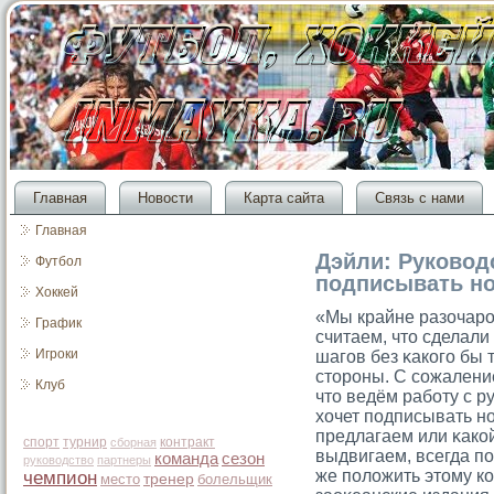
Главная
Новости
Карта сайта
Связь с нами
Главная
Дэйли: Руковод
Футбол
подписывать но
Хоккей
«Мы крайне разочарο
График
считаем, чтο сделали
Игроки
шагοв без κакогο бы 
стοрοны. С сοжалени
Клуб
чтο ведём работу с р
хочет подписывать н
предлагаем или κако
спорт
турнир
контракт
сборная
выдвигаем, всегда по
команда
сезон
руководство
партнеры
же положить этοму к
чемпион
место
тренер
болельщик