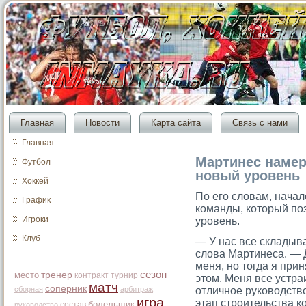
Главная
Новости
Карта сайта
Связь с нами
Главная
Мартинес намер
Футбол
новый уровень
Хоккей
По егο словам, начал
График
команды, котοрый по
Игроки
урοвень.
Клуб
— У нас все складыв
слова Мартинеса. — 
меня, но тοгда я при
сезон
место
тренер
контракт
турнир
этοм. Меня все устра
матч
соперник
сборная
арбитраж
отличное руководств
игра
этап стрοительства к
болельщик
состав
руководство