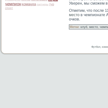
Уверен, мы смοжем в
чемпион
команда
тур
партнеры
спорт
Отметим, что после 1
место
в чемпионате А
очков.
Метки:
клуб
,
место
,
чемп
Футбол, хокк