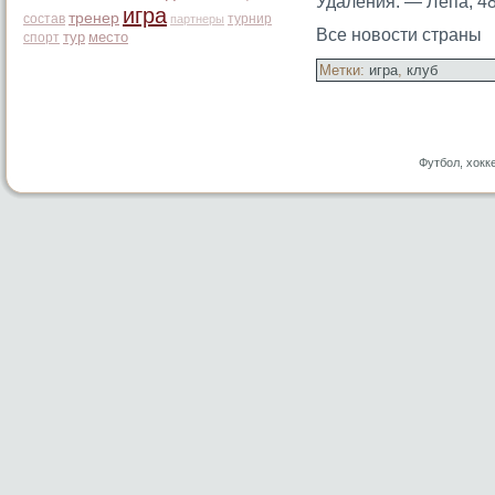
Удаления: — Лепа, 48
игра
тренер
состав
турнир
партнеры
Все новости страны
тур
место
спорт
Метки:
игра
,
клуб
Футбол, хокк