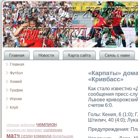
Главная
Новости
Карта сайта
Связь с нами
Главная
«Карпаты» дома
Футбол
«Кривбасс»
Хоккей
Как стало известно 
График
сообщения пресс-слу
Игроки
Львове криворожски
счетом 6:0.
Клуб
Голы: Кения, 6 (1:0); Г
Штилич, 40 (4:0); Луκас
чемпион
сборная
арбитраж
Предупреждения: Пла
соперник
контракт
руководство
матч
сезон
команда
болельщик