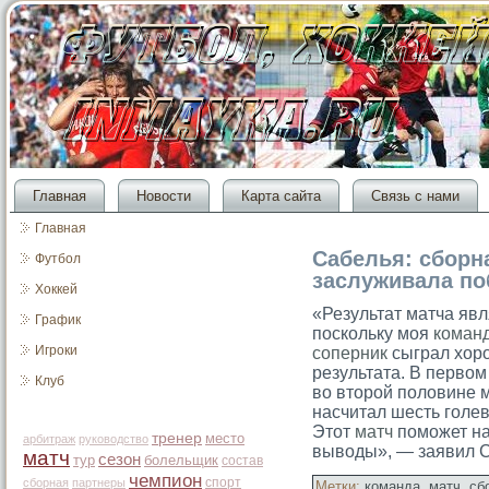
Главная
Новости
Карта сайта
Связь с нами
Главная
Сабелья: сборн
Футбол
заслуживала п
Хоккей
«Результат матча яв
График
поскольку моя
коман
Игроки
соперник
сыграл хоро
результата. В первом
Клуб
во второй половине 
насчитал шесть голе
Этот
матч
поможет на
тренер
место
арбитраж
руководство
выводы», — заявил С
матч
сезон
тур
болельщик
состав
чемпион
спорт
сборная
партнеры
Метки:
команда
,
матч
,
сб