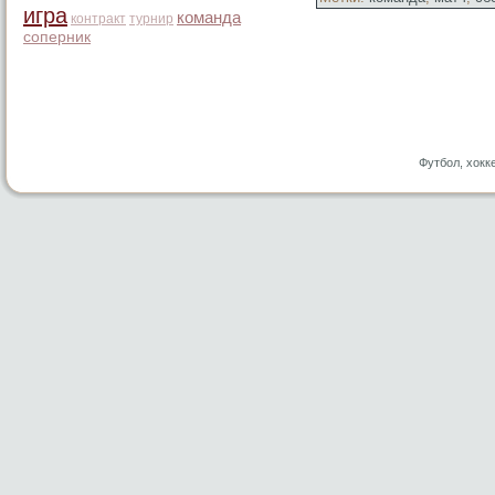
игра
команда
контракт
турнир
соперник
Футбол, хокк