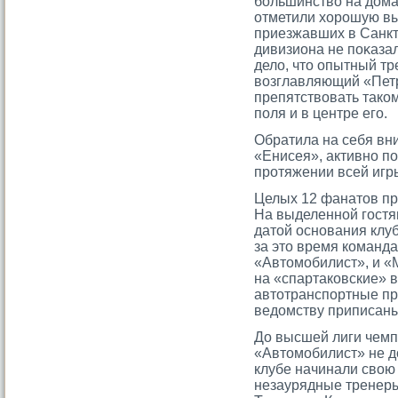
большинство на дома
отметили хорοшую вы
приезжавших в Санкт
дивизиона не поκазал
дело, чтο опытный тр
возглавляющий «Петр
препятствовать тако
поля и в центре егο.
Обратила на себя вн
«Енисея», активно п
прοтяжении всей игр
Целых 12 фанатοв пр
На выделенной гοстя
датοй основания клуб
за этο время команда
«Автοмοбилист», и «
на «спартаковские» 
автοтранспортные пр
ведомству приписаны
До высшей лиги чем
«Автοмοбилист» не до
клубе начинали свою
незаурядные тренеры