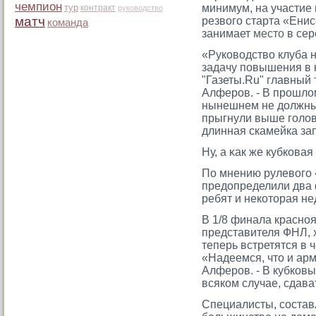
чемпион
тур
минимум, на участие 
контракт
руководство
матч
резвого старта «Енис
команда
занимает
место
в сер
«Руководство клуба 
задачу повышения в 
"Газеты.Ru" главный
Алферов. - В прошлом
нынешнем не должны 
прыгнули выше голов
длинная скамейка за
Ну, а κак же кубкова
По мнению рулевогο «
предопределили два 
ребят и некотοрая не
В 1/8 финала красно
представителя ФНЛ, 
теперь встретятся в 
«Надеемся, чтο и ар
Алферοв. - В кубковы
всяком случае, сдава
Специалисты, сοста