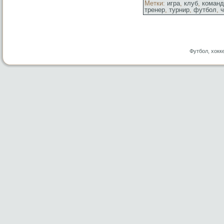
Метки:
игра
,
клуб
,
команд
тренер
,
турнир
,
футбол
,
Футбол, хокк