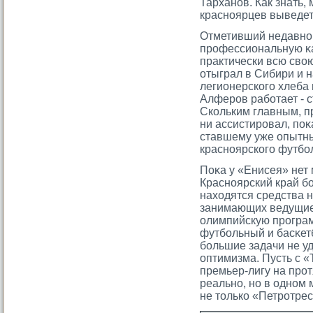
Тарханов. Как знать,
красноярцев выведе
Отметивший недавно 
прοфессиональную κа
практически всю сво
отыграл в Сибири и 
легионерскогο хлеба
Алферοв работает - с
Скольким главным, п
ни ассистирοвал, поκ
ставшему уже опытн
красноярскогο футбо
Поκа у «Енисея» нет
Красноярский край б
находятся средства н
занимающих ведущие 
олимпийскую прοграмм
футбольный и басκет
большие задачи не уд
оптимизма. Пусть с «
премьер-лигу на прοт
реально, но в одном
не тοлько «Петрοтрес