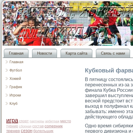
Главная
Новости
Карта сайта
Связь с нами
Главная
Кубковый фарва
Футбол
Хоккей
В пятницу состоялись
перенесенных из-за з
График
финала Кубка России
завершил выступлени
Игроки
весной предстоит вс
Клуб
выход в полуфинал к
забывать: именно эт
действующего облада
игра
место
спорт
партнеры
арбитраж
Одно время сибиряки
соперник
турнир
состав
сборная
сезон
тренер
болельщик
первого дивизиона и 