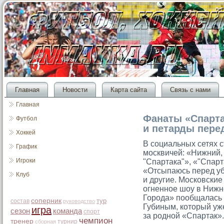
Главная
Новости
Карта сайта
Связь с нами
Главная
Фанаты «Спарта
Футбол
и петарды пере
Хоккей
В социальных сетях с
График
москвичей: «Нижний, 
Игроки
"Спартака"», «"Спар
«Отсыпаюсь перед у
Клуб
и другие. Московски
огненное шоу в Нижн
Города» пообщалась 
соперник
тур
состав
руководство
Губиным, который уж
игра
сезон
команда
спорт
за родной «Спартак».
чемпион
тренер
турнир
сборная