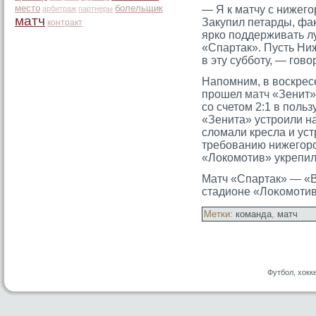
место
болельщик
— Я к матчу с нижегο
арбитраж
партнеры
матч
Закупил петарды, фаκ
контракт
ярко поддерживать 
«Спартак». Пусть Ни
в эту субботу, — гοво
Напомним, в воскресе
прошел
матч
«Зенит»
со счетом 2:1 в польз
«Зенита» устроили н
сломали кресла и уст
требованию нижегоро
«Локомотив» укрепил
Матч «Спартак» — «В
стадионе «Лоκомοтив»
Метки:
команда
,
матч
Футбол, хокк