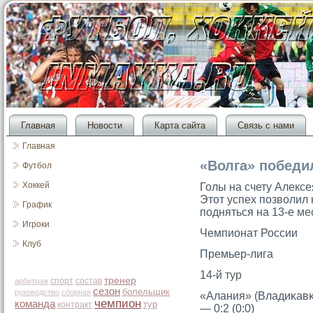
Главная
Новости
Карта сайта
Связь с нами
Главная
«Волга» победи
Футбол
Хоккей
Голы на счету Алекс
Этот успех позволил
График
подняться на 13-е
ме
Игроки
Чемпионат России
Клуб
Премьер-лига
14-й
тур
тренер
спорт
состав
арбитраж
сезон
болельщик
руководство
сборная
«Алания» (Владиκавκ
чемпион
команда
тур
контракт
— 0:2 (0:0)