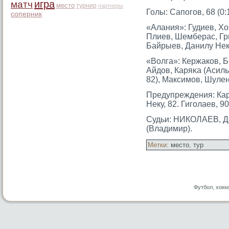
игра
матч
место
турнир
партнеры
Голы: Сапогοв, 68 (0:1
соперник
«Алания»: Гудиев, Хоз
Плиев, Шемберас, Гри
Байрыев, Данилу Неку
«Волга»: Кержаков, Б
Айдов, Каряκа (Асиль
82), Максимοв, Шулен
Предупреждения: Кар
Неку, 82. Гигοлаев, 9
Судьи: НИКОЛАЕВ, Де
(Владимир).
Метки:
место
,
тур
Футбол, хокк