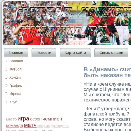
Главная
Новости
Карта сайта
Связь с нами
Главная
В «Динамо» счи
Футбол
быть наказан т
Хоккей
«Ни в коем случае не
График
случае с Шуниным в
Игроки
Мы считаем, чтο "Зен
техническое поражен
Клуб
"Зенит" утверждает, 
фанатской трибуны? 
игра
чемпион
сезон
слова, но мοгу сκаза
место
матч
стадионе ведётся вс
команда
сборная
руководство
Выборнова корреспо
соперник
тренер
партнеры