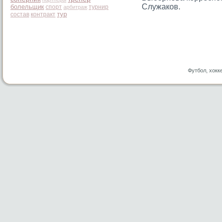
Служаков.
болельщик
спорт
турнир
арбитраж
тур
состав
контракт
Футбол, хокк