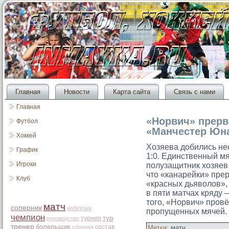
Главная
Новости
Карта сайта
Связь с нами
Главная
«Норвич» прер
Футбол
«Манчестер Юн
Хоккей
Хозяева добились не
График
1:0. Единственный мя
Игроки
полузащитник хозяев
что «канарейки» пре
Клуб
«красных дьяволов»,
в пяти матчах кряду 
того, «Норвич» пров
матч
соперник
арбитраж
пропущенных мячей.
чемпион
тур
турнир
руководство
тренер
болельщик
состав
сборная
Метки:
матч