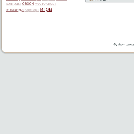
сезон
место
контракт
спорт
игра
команда
партнеры
Футбол, хокк