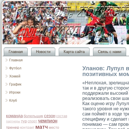
Главная
Новости
Карта сайта
Связь с нами
Главная
Уланов: Лупул 
Футбол
позитивных мо
Хоккей
«Неплохая, зрелищн
График
так и в другую сторо
Игроки
поддержали высокий 
реализовать свои ша
Клуб
Как оценю игру Лупу
такого уровня не нуж
сам поймёт в ходе т
команда
сезон
болельщик
состав
специфику и сделает 
чемпион
тур
спорт
партнеры
понимаю — сам провё
матч
тренер
место
контракт