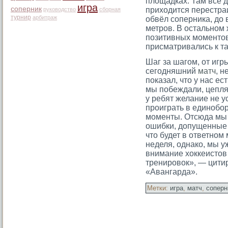
площадках. Там всё д
игра
соперник
приходится перестраи
руководство
сборная
турнир
арбитраж
обвёл соперника, до 
метров. В остальном 
позитивных моментов
присматривались к та
Шаг за шагом, от игр
сегодняшний
матч
, н
показал, что у нас е
мы побеждали, цепля
у ребят желание не у
проиграть в единобор
моменты. Отсюда мы 
ошибки, допущенные 
что будет в ответном
неделя, однако, мы у
внимание хоккеистов
тренировок», — цити
«Авангарда».
Метки:
игра
,
матч
,
соперн