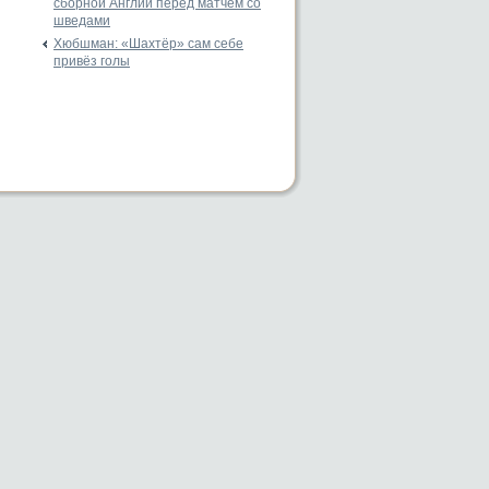
сборной Англии перед матчем со
шведами
Хюбшман: «Шахтёр» сам себе
привёз голы