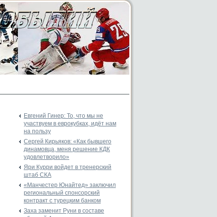
Евгений Гинер: То, что мы не
участвуем в еврокубках, идёт нам
на пользу
Сергей Кирьяков: «Как бывшего
динамовца, меня решение КДК
удовлетворило»
Яри Курри войдет в тренерский
штаб СКА
«Манчестер Юнайтед» заключил
региональный спонсорский
контракт с турецким банком
Заха заменит Руни в составе