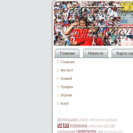
Главная
Новости
Карта са
Главная
Футбол
Хоккей
График
Игроки
Клуб
болельщик
спорт
партнеры
сборная
игра
команда
состав
арбитраж
чемпион
соперник
тур
руководство