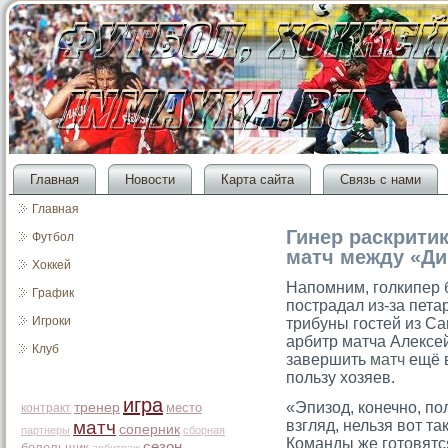
Главная
Новости
Карта сайта
Связь с нами
Главная
Гинер раскрити
Футбол
матч между «Ди
Хоккей
Напомним, голкипер 
График
пострадал из-за пета
Игроки
трибуны гостей из Са
арбитр матча Алексе
Клуб
завершить
матч
ещё в
пользу хозяев.
игра
«Эпизод, конечно, по
тренер
место
контракт
матч
взгляд, нельзя вот та
соперник
партнеры
сборная
Команды же готовятс
сезон
болельщик