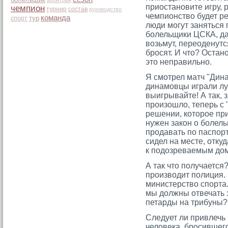
арбитраж
приостановите игру,
чемпион
турнир
состав
руководство
чемпионство будет ре
команда
тур
спорт
люди могут заняться 
болельщики ЦСКА, да
возьмут, переоденутс
бросят. И что? Остан
это неправильно.
Я смотрел матч "Динам
динамовцы играли лу
выигрывайте! А так, 
произошло, теперь с
решении, которое при
нужен закон о болель
продавать по паспорт
сидел на месте, отку
к подозреваемым дом
А так чтο получается
прοизводит полиция.
министерство спорта.
мы должны отвечать з
петарды на трибуны?
Следует ли привлечь 
человека, бросившег