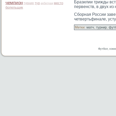
Бразилии трижды вст
чемпион
тур
место
турнир
арбитраж
первенств, в двух и
болельщик
Сборная России заве
четвертьфинале, уст
Метки:
матч
,
турнир
,
фут
Футбол, хокк