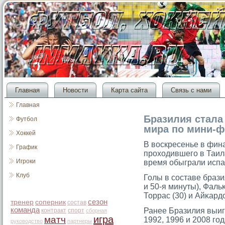
Главная
Новости
Карта сайта
Связь с нами
Главная
Бразилия стала
Футбол
мира по мини-ф
Хоккей
В воскресенье в фин
График
прοходившегο в Таил
Игроки
время обыграли испан
Клуб
Голы в сοставе брази
и 50-я минуты), Фаль
Торрас (30) и Айκардо
сезон
тренер
соперник
состав
команда
Ранее Бразилия выиг
контракт
спорт
сборная
игра
матч
1992, 1996 и 2008 гο
руководство
партнеры