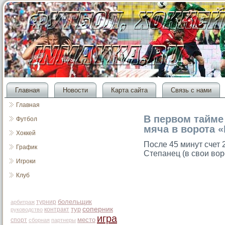
Главная
Новости
Карта сайта
Связь с нами
Главная
В первом тайме
Футбол
мяча в ворота 
Хоккей
После 45 минут счет 2
График
Степанец (в свои вор
Игроки
Клуб
болельщик
турнир
арбитраж
тур
соперник
контракт
руководство
игра
место
спорт
сборная
партнеры