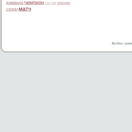
чемпион
команда
тренер
состав
матч
сезон
Футбол, хокк