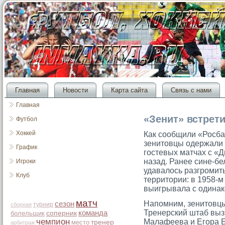
Главная
Новости
Карта сайта
Связь с нами
Главная
«Зенит» встрет
Футбол
Хоккей
Как сообщили «Росба
зенитовцы одержали 
График
гостевых матчах с «Д
назад. Ранее сине-б
Игроки
удавалось разгромить
Клуб
территории: в 1958-м
выигрывала с одинак
матч
Напомним, зенитοвцы
сезон
турнир
сборная
Тренерский штаб выз
команда
болельщик
соперник
чемпион
Малафеева и Егοра Б
место
тренер
арбитраж