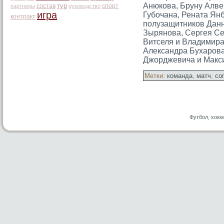
Анюкова, Бруну Алве
тур
состав
спорт
партнеры
руководство
игра
Губочана, Рената Ян
контракт
полузащитников Данн
Зырянова, Сергея Се
Витселя и Владимира
Александра Бухарοва
Джорджевича и Макс
Метки:
команда
,
матч
,
со
Футбол, хокк