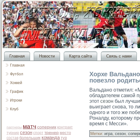
Главная
Новости
Карта сайта
Связь с нами
Главная
Хорхе Вальдано
Футбол
повезло родить
Хоккей
Вальдано отметил: «
График
обладателем самой п
Игроки
этот
сезон
был лучший
выиграет снова, то ли
Клуб
одного и того же поб
Роналду, которому пр
время с Месси».
матч
соперник
контракт
партнеры
сезон
тренер
место
турнир
спорт
Метки:
игра
,
сезон
,
сопер
команда
болельщик
тур
состав