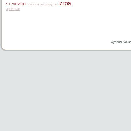
игра
чемпион
сборная
руководство
арбитраж
Футбол, хокк