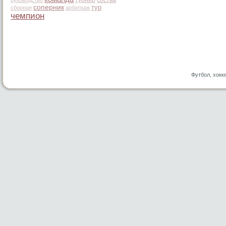
руководство
соперник
тур
сборная
арбитраж
чемпион
Футбол, хокк