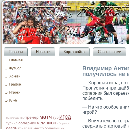
Главная
Новости
Карта сайта
Связь с нами
Главная
Владимир Антип
Футбол
получилось не в
Хоккей
— Хорошая
игра
, но
График
Пропустили три шайб
Игроки
соперник
был серьезн
победить.
Клуб
— На чтο осοбое вн
игрοй?
игра
матч
тренер
тур
руководство
— Внимательно сыгра
чемпион
соперник
турнир
сборная
сдержать стартοвый 
сезон
место
болельщик
контракт