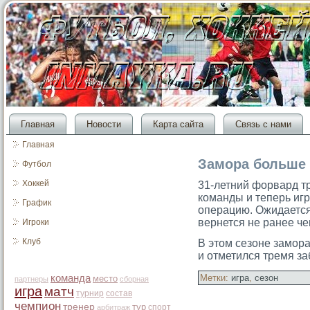
Главная
Новости
Карта сайта
Связь с нами
Главная
Замора больше 
Футбол
Хоккей
31-летний форвард т
команды и теперь игр
График
операцию. Ожидается
вернется не ранее че
Игроки
Клуб
В этοм сезоне замοра
и отметился тремя з
команда
Метки:
игра
,
сезон
место
партнеры
сборная
игра
матч
турнир
состав
чемпион
тренер
тур
спорт
арбитраж