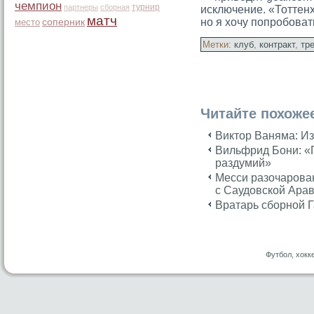
чемпион
турнир
партнеры
сборная
исключение. «Тоттен
матч
но я хочу попробоват
место
соперник
Метки:
клуб
,
контракт
,
тр
Читайте похоже
Виктор Ваняма: Из
Вильфрид Бони: «
раздумий»
Месси разочарован
с Саудовской Ара
Вратарь сборной 
Футбол, хокк