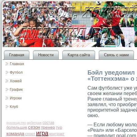
Главная
Новости
Карта сайта
Связь с нами
Главная
Бэйл уведомил 
Футбол
«Тоттенхэма» о
Хоккей
Сам футболист уже у
График
своем желании переб
Игроки
Ранее главный
трене
заявлял, что приобре
Клуб
приоритетной задаче
окно.
состав
руководство
арбитраж
— Если любому моло
сезон
болельщик
тренер
тур
«Реал» или «Барселон
игра
команда
спорт
контракт
— приводит goal.com