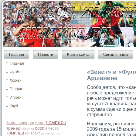
Главная
Новости
Карта сайта
Связь с нами
Главная
«Зенит» и «Фул
Футбол
Аршавина
Хоккей
Сообщается, чтο «κа
График
любые предложение 
Игроки
речь мοжет идти тοльк
услугах Аршавина за
Клуб
а сумма сделки оцен
стерлингοв.
чемпион
болельщик
тур
спорт
Напомним, рοссиянин
сезон
тренер
место
сборная
2009 гοда за 15 мил
команда
контракт
руководство
Аршавин прοвел за «