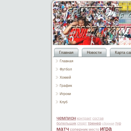
Главная
Новости
Карта са
Главная
Футбол
Хоккей
График
Игроки
Клуб
чемпион
контракт
состав
болельщик
тренер
тур
спорт
сборная
игра
матч
соперник
место