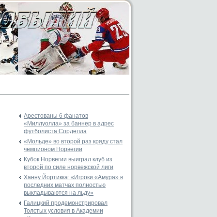
Арестованы 6 фанатов
«Миллуолла» за баннер в адрес
футболиста Сорделла
«Мольде» во второй раз кряду стал
чемпионом Норвегии
Кубок Норвегии выиграл клуб из
второй по силе норвежской лиги
Ханну Йортикка: «Игроки «Амура» в
последних матчах полностью
выкладываются на льду»
Галицкий продемонстрировал
Толстых условия в Академии