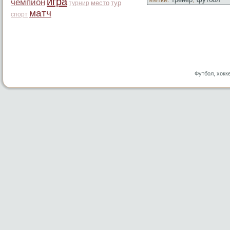
игра
чемпион
место
тур
турнир
матч
спорт
Футбол, хокк