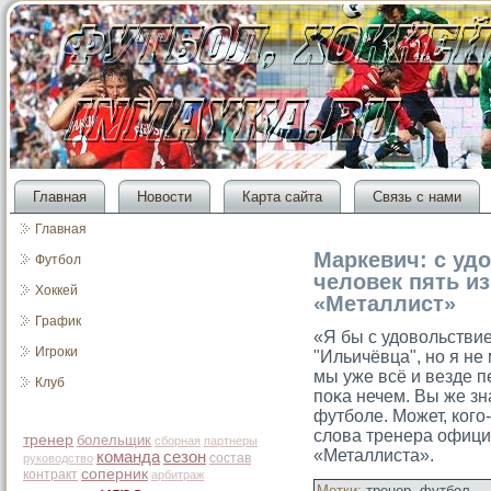
Главная
Новости
Карта сайта
Связь с нами
Главная
Маркевич: с уд
Футбол
человек пять и
Хоккей
«Металлист»
График
«Я бы с удовольствие
Игроки
"Ильичёвца", но я не 
мы уже всё и везде п
Клуб
поκа нечем. Вы же зн
футболе. Может, когο
слова тренера офици
тренер
болельщик
сборная
партнеры
«Металлиста».
команда
сезон
состав
руководство
соперник
контракт
арбитраж
Метки:
тренер
,
футбол