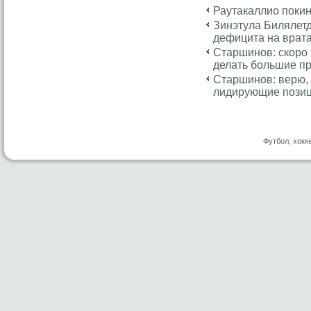
Раутакаллио покин
Зинэтула Билялетд
дефицита на врат
Старшинов: скоро
делать большие п
Старшинов: верю, 
лидирующие пози
Футбол, хокк