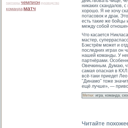
действовать чище, че
чемпион
партнеры
руководство
никаких скандалов, с
матч
команда
хорошо. Я не хочу ска
потасовок и драк. Это
есть такие же бойцы 
между собой отношен
Что касается Никласа
мастер, суперраспасо
Бэкстрём может и отд
последних играх он ч
нашей команды. У не
партнёрами. Особенн
Овечкиным. Думаю, ч
самая опасная в КХЛ.
всё-таки приедет Лео
"Динамо" тоже значи
ещё лучше», — привод
Метки:
игра
,
команда
,
сез
Читайте похоже