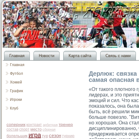
Главная
Новости
Карта сайта
Связь с нами
Главная
Дерлюк: связка
Футбол
самая опасная 
Хоккей
«От такого плотного 
График
лидерах, и это прият
Игроки
эмоций и сил. Что кас
показалось, она был
Клуб
быть, всё решили мик
больше повезло. "Ви
но хорошая. Она стал
соперник
тренер
контракт
арбитраж
дисциплинированно, 
место
состав
спорт
сборная
придерживается опре
игра
сезон
болельщик
тур
турнир