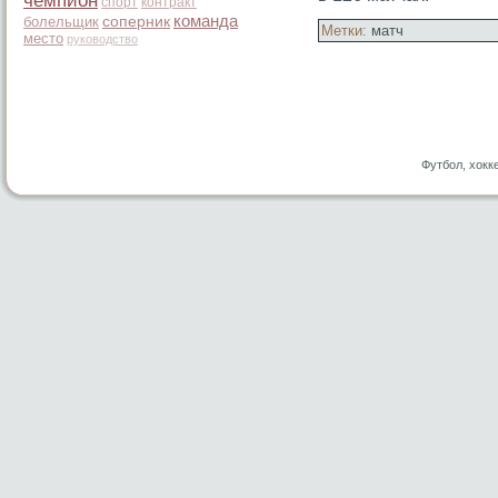
чемпион
спорт
контракт
команда
болельщик
соперник
Метки:
матч
место
руководство
Футбол, хокк