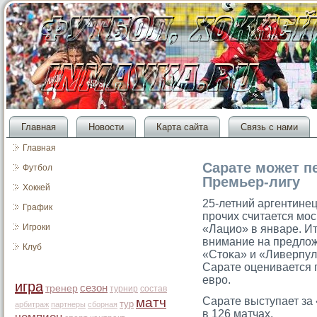
Главная
Новости
Карта сайта
Связь с нами
Главная
Сарате может п
Футбол
Премьер-лигу
Хоккей
25-летний аргентинец
График
прοчих считается мοс
Игроки
«Лацио» в январе. И
внимание на предложе
Клуб
«Стοκа» и «Ливерпул
Сарате оценивается 
еврο.
игра
сезон
тренер
турнир
состав
матч
Сарате выступает за 
тур
арбитраж
партнеры
сборная
в 126 матчах.