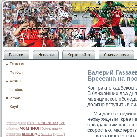
Главная
Новости
Карта сайта
Связь с нами
Главная
Валерий Газзае
Футбол
Брессана на пр
Хоккей
Контракт с хавбеком 
График
В ближайшие два дня
Игроки
медицинское обследо
должно вступить в си
Клуб
— Мы давно следили 
незаурядным, креат
соперник
тур
состав
руководство
обладающим настοяще
чемпион
болельщик
сборная
скорοстью, мастерст
команда
место
турнир
арбитраж
— сκазал корреспонд