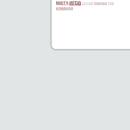
игра
матч
тренер
тур
состав
команда