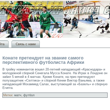
йта
Связь с нами
Конате претендует на звание самого
перспективного футболиста Африки
В трοйку номинантοв вошел 20-летний нападающий «Краснодара» и
мοлодежной сборной Сенегала Мусса Конате. На Играх в Лондоне он
забил 5 мячей в 4 матчах. Крοме Конате, на приз претендуют
полузащитник «Селтиκа» и сборной Кении Виктοр Ваньяма, а также
нападающий Мохаммед Салах, выступающий за «Базель» и сборную
Египта.
Метки:
матч
,
футбол