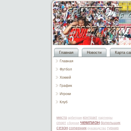
Главная
Новости
Карта са
Главная
Футбол
Хоккей
График
Игроки
Клуб
место
контракт
арбитраж
партнеры
чемпион
болельщик
спорт
сборная
сезон
соперник
турнир
руководство