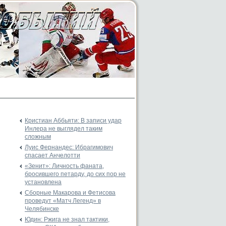
Кристиан Аббьяти: В записи удар
Инлера не выглядел таким
сложным
Луис Фернандес: Ибрагимович
спасает Анчелотти
«Зенит»: Личность фаната,
бросившего петарду, до сих пор не
установлена
Сборные Макарова и Фетисова
проведут «Матч Легенд» в
Челябинске
Юдин: Ржига не знал тактики,