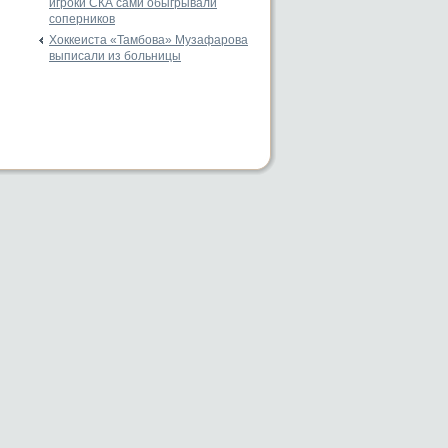
игроки СКА сами обыгрывали
соперников
Хоккеиста «Тамбова» Музафарова
выписали из больницы