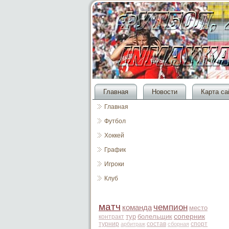
Главная
Новости
Карта са
Главная
Футбол
Хоккей
График
Игроки
Клуб
матч
чемпион
команда
место
тур
болельщик
соперник
контракт
турнир
состав
спорт
арбитраж
сборная