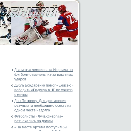
Два матча чемпионата Израиля по
футболу отменены из-за ракетных
ударов
Дубль Бондаренко помог «Енисею»
победить «Родину» в ЧР по хоккею
с мячом
Дан Петреску: Для достижения
результата необходимо осесть на
одном месте надолго
Футболисты «Луча-Энергии»
разъехались по домам
«На месте Артема поступил бы