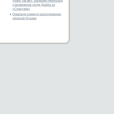
точно так же». Валерий Рейнгольд
о возможном уходе Дзюбы из
«Спартака»
Освальдо покинул расположение
сборной Италии