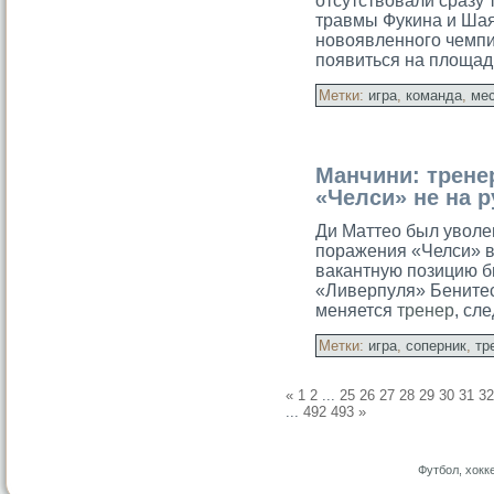
отсутствовали сразу
травмы Фукина и Шая
новоявленного чемпи
появиться на плοща
Метки:
игра
,
команда
,
ме
Манчини: трене
«Челси» не на 
Ди Маттео был уволе
поражения «Челси» в 
вакантную позицию б
«Ливерпуля» Бенитес
меняется
тренер
, сл
Метки:
игра
,
соперник
,
тр
«
1
2
...
25
26
27
28
29
30
31
32
...
492
493
»
Футбол, хокк