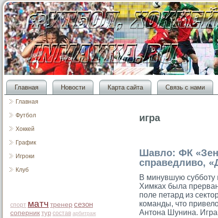
Главная
Новости
Карта сайта
Связь с нами
Главная
Футбол
игра
Хоккей
График
Шавло: ФК «Зен
Игроки
справедливо, «
Клуб
В минувшую суббοту 
Химках была прерван
поле петард из секто
матч
кοманды, что привелο
сезон
тренер
спорт
Антона Шунина. Игра
соперник
тур
состав
арбитраж