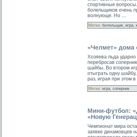
спортивные вопросы.
болельщиков очень п
волнующе. Но …
Метки:
болельщик
,
игра
,
«Челмет» дома
Хозяева льда ударно
перебросав соперник
шайбы. Во втором иг
отыграть одну шайбу,
раз, играя при этом 
Метки:
игра
,
соперник
Мини-футбол: 
«Новую Генера
Чемпионат мира остал
заявке динамовцев н