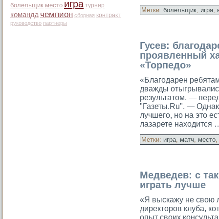
игра
болельщик
место
турнир
Метки:
болельщик
,
игра
,
чемпион
команда
контракт
сборная
руководство
партнеры
Гусев: благодар
проявленный ха
«Торпедо»
«Благодарен ребятам
дважды отыгрывались
результатом, — пере
"Газеты.Ru". — Однак
лучшего, но на это е
лазарете находится 
Метки:
игра
,
матч
,
место
Медведев: с та
играть лучше
«Я выскажу не свою л
директоров клуба, ко
опыт своих консульта