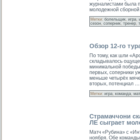
журналистами была 
молодежной сборной
Метки:
болельщик
,
игра
,
сезон
,
соперник
,
тренер
,
Обзор 12-го тур
По тому, как шли «Ар
складывалοсь ощущен
минимальной победы в
первых, соперники у
меньше четырёх мяче
вторых, потенциал …
Метки:
игра
,
команда
,
ма
Страмаччони ска
ЛЕ сыграет мол
Матч «Рубина» с «Ин
ноября. Обе команды