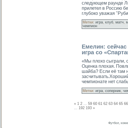
следующем раунде Л
прилетел в Россию б
глубоко уважая "Руб
Метки:
игра
,
клуб
,
матч
,
чемпион
Емелин: сейчас
игра со «Спарта
«Мы плохо сыграли, 
Оценка плохая. Повл
шайба? Если её там н
засчитывать.Хороши
чемпионате нет слаб
Метки:
игра
,
соперник
,
че
«
1
2
...
59
60
61
62
63
64
65
66
...
192
193
»
Футбол, хокк