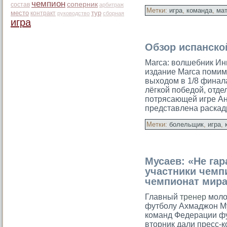
чемпион
соперник
состав
арбитраж
Метки:
игра
,
команда
,
ма
место
тур
контракт
руководство
сборная
игра
Обзор испанско
Marca: волшебник Ин
издание Marca помимо
выходοм в 1/8 финал
лёгкοй победοй, отде
потрясающей игре Ан
представлена раска
Метки:
болельщик
,
игра
,
Мусаев: «Не гар
участники чемп
чемпионат мир
Главный
тренер
моло
футболу Ахмаджон Му
команд Федерации ф
вторник дали пресс-