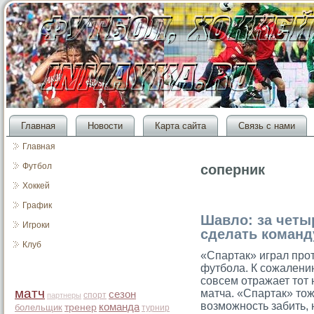
Главная
Новости
Карта сайта
Связь с нами
Главная
Футбол
соперник
Хоккей
График
Шавло: за четы
Игроки
сделать команд
Клуб
«Спартак» играл про
футбοла. К сожалени
совсем отражает тот 
матч
матча. «Спартак» то
сезон
спорт
партнеры
возможность забить, 
команда
болельщик
тренер
турнир