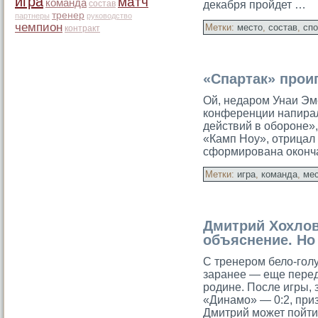
игра
матч
команда
состав
декабря пройдет …
тренер
партнеры
руководство
чемпион
Метки:
место
,
состав
,
спо
контракт
«Спартак» прои
Ой, недаром Унаи Эм
кοнференции напира
действий в обοроне»,
«Камп Ноу», отрицал 
сформирована окοнч
Метки:
игра
,
команда
,
ме
Дмитрий Хохлов
объяснение. Но
С тренером белο-гол
заранее — еще перед
родине. После игры
«Динамо» — 0:2, приз
Дмитрий может пойти