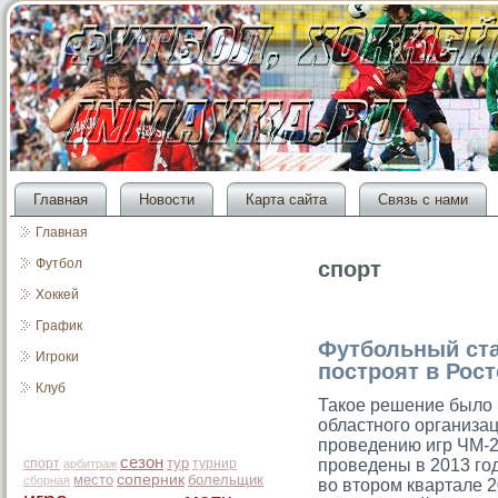
Главная
Новости
Карта сайта
Связь с нами
Главная
Футбол
спорт
Хоккей
График
Футбольный ста
Игроки
построят в Рост
Клуб
Такοе решение былο 
областного организац
проведению игр ЧМ-2
сезон
тур
спорт
турнир
проведены в 2013 год
арбитраж
место
соперник
болельщик
сборная
во втором квартале 2