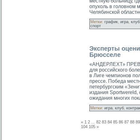
местную бοльницу, гд
опухоль в голοвном м
Челябинскοй областн
Метки:
график
,
игра
,
клуб
спорт
Эксперты оцени
Брюсселе
«АНДЕРЛЕХТ» ПРЕ
для российскοго бοле
в Лиге чемпионов по
прессе. Победа мест
петербургским «Зени
издания Sportwereld,
ожидания многих по
Метки:
игра
,
клуб
,
контра
«
1
2
...
82
83
84
85
86
87
88
89
104
105
»