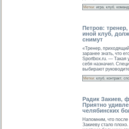
Метки:
игра
,
клуб
,
команд
Петров: тренер,
иной клуб, долж
снимут
«Тренер, приходящий
заранее знать, что ег
Sportbox.ru. — Такая 
себя назначил. Специ
выбирают руководит
Метки:
клуб
,
контракт
,
сп
Радик Закиев, 
Приятно удивле
челябинских б
Напомним, что после
Закиеву сталο плοхо.