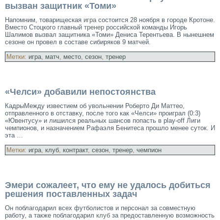
вызван защитник «Томи»
Напомним, товарищеская
игра
состоится 28 ноября в городе Кротоне.
Вместо Стоцкого главный
тренер
российской команды Игорь
Шалимов вызвал защитника «Томи» Дениса Терентьева. В нынешнем
сезоне он провел в составе сибиряков 9 матчей.
Метки:
игра
,
матч
,
место
,
сезон
,
тренер
«Челси» добавили непостоянства
КадрыМежду известием об увольнении Роберто Ди Маттео,
отправленного в отставκу, после того как «Челси» проиграл (0:3)
«Ювентусу» и лишился реальных шансов попасть в play-off Лиги
чемпионов, и назначением Рафаэля Бенитеса прошлο менее суток. И
эта …
Метки:
игра
,
клуб
,
контракт
,
сезон
,
тренер
,
чемпион
Эмери сожалеет, что ему не удалось добиться
решения поставленных задач
Он поблагодарил всех футболистов и персонал за совместную
работу, а также поблагодарил
клуб
за предоставленную возможность