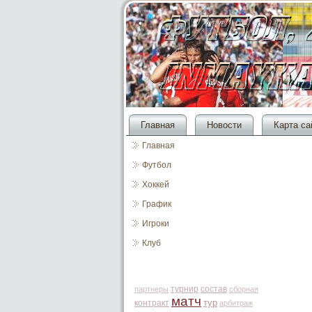
Главная
Новости
Карта са
Главная
Футбол
Хоккей
График
Игроки
Клуб
турнир
состав
партнеры
сборная
матч
тур
контракт
арбитраж