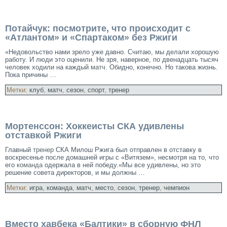
Потайчук: посмотрите, что происходит с
«Атлантом» и «Спартаком» без Ржиги
«Недовольство нами зрело уже давно. Считаю, мы делали хорошую
работу. И люди это оценили. Не зря, наверное, по двенадцать тысяч
человек ходили на каждый
матч
. Обидно, конечно. Но такова жизнь.
Пока причины …
Метки:
клуб
,
матч
,
сезон
,
спорт
,
тренер
Мортенссон: Хоккеисты СКА удивлены
отставкой Ржиги
Главный
тренер
СКА Милош Ржига был отправлен в отставку в
воскресенье после домашней игры с «Витязем», несмотря на то, что
его
команда
одержала в ней победу.«Мы все удивлены, но это
решение совета директоров, и мы должны …
Метки:
игра
,
команда
,
матч
,
место
,
сезон
,
тренер
,
чемпион
Вместо хавбека «Балтики» в сборную ФНЛ