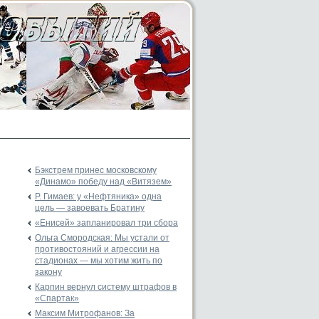
Бэкстрем принес московскому
«Динамо» победу над «Витязем»
Р. Гимаев: у «Нефтяника» одна
цель — завоевать Братину
«Енисей» запланировал три сбора
Ольга Смородская: Мы устали от
противостояний и агрессии на
стадионах — мы хотим жить по
закону
Карпин вернул систему штрафов в
«Спартак»
Максим Митрофанов: За