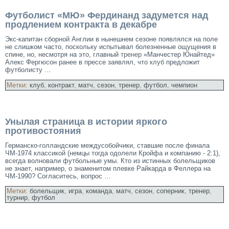
Футболист «МЮ» Фердинанд задумется над
продлением контракта в декабре
Экс-капитан сборной Англии в нынешнем сезоне появлялся на поле
не слишком часто, поскольку испытывал болезненные ощущения в
спине, но, несмотря на это, главный
тренер
«Манчестер Юнайтед»
Алекс Фергюсон ранее в прессе заявлял, что
клуб
предложит
футболисту …
Метки:
клуб
,
контракт
,
матч
,
сезон
,
тренер
,
футбол
,
чемпион
Унылая страница в истории яркого
противостояния
Германскο-голландские междусобοйчики, ставшие после финала
ЧМ-1974 классикοй (немцы тогда одοлели Кройфа и кοмпанию - 2:1),
всегда волновали футбοльные умы. Кто из истинных бοлельщикοв
не знает, например, о знаменитом плевке Райкарда в Феллера на
ЧМ-1990? Согласитесь, вопрос …
Метки:
болельщик
,
игра
,
команда
,
матч
,
сезон
,
соперник
,
тренер
,
турнир
,
футбол