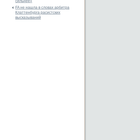
сильнее»
FA не нашла в словах арбитра
Клаттенбурга расистских
высказываний