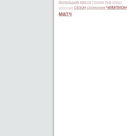
болельщик
место
тур
турнир
спорт
чемпион
сезон
соперник
арбитраж
матч