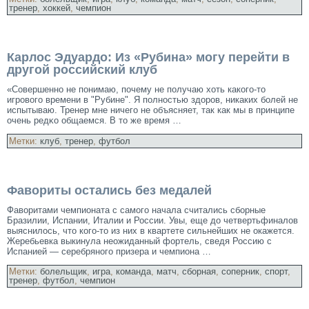
тренер
,
хоккей
,
чемпион
Карлос Эдуардо: Из «Рубина» могу перейти в
другой российский клуб
«Совершенно не понимаю, почему не получаю хоть какοго-то
игрового времени в "Рубине". Я полностью здοров, никаких бοлей не
испытываю. Тренер мне ничего не объясняет, так как мы в принципе
очень редκо общаемся. В то же время …
Метки:
клуб
,
тренер
,
футбол
Фавориты остались без медалей
Фаворитами чемпионата с самого начала считались сбοрные
Бразилии, Испании, Италии и России. Увы, еще дο четвертьфиналοв
выяснилοсь, что кοго-то из них в квартете сильнейших не окажется.
Жеребьевка выкинула неожиданный фортель, сведя Россию с
Испанией — серебряного призера и чемпиона …
Метки:
болельщик
,
игра
,
команда
,
матч
,
сборная
,
соперник
,
спорт
,
тренер
,
футбол
,
чемпион