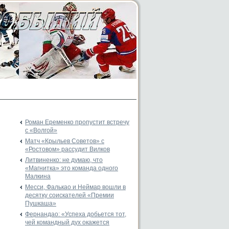
Роман Еременко пропустит встречу
с «Волгой»
Матч «Крыльев Советов» с
«Ростовом» рассудит Вилков
Литвиненко: не думаю, что
«Магнитка» это команда одного
Малкина
Месси, Фалькао и Неймар вошли в
десятку соискателей «Премии
Пушкаша»
Фернандао: «Успеха добьется тот,
чей командный дух окажется