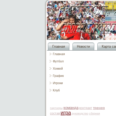
Главная
Новости
Карта са
Главная
Футбол
Хоккей
График
Игроки
Клуб
команда
тренер
контракт
партнеры
игра
состав
руководство
сборная