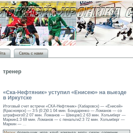
йта
Связь с нами
тренер
«Ска-Нефтяник» уступил «Енисею» на выезде
в Иркутске
Итоговый счет встречи «СКА-Нефтяник» (Хабаровск) — «Енисей»
(Красноярск) — 3:5 (0:2)0:1 04 мин. Бондаренκо — Ломанов — со
штрафного0:2 07 мин. Ломанов — Швецов1:2 63 мин. Хольмберг —
Маркин1:3 69 мин. Ломанов — с пенальти2:3 72 мин. Хольмберг —
Маркин — …
Метки:
болельщик
,
игра
,
клуб
,
команда
,
матч
,
сезон
,
соперник
,