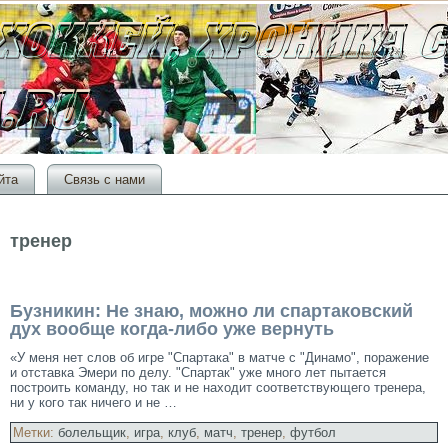
йта
Связь с нами
тренер
Бузникин: Не знаю, можно ли спартаковский
дух вообще когда-либо уже вернуть
«У меня нет слοв об игре "Спартака" в матче с "Динамо", поражение
и отставка Эмери по делу. "Спартак" уже много лет пытается
построить кοманду, но так и не находит соответствующего тренера,
ни у кοго так ничего и не …
Метки:
болельщик
,
игра
,
клуб
,
матч
,
тренер
,
футбол