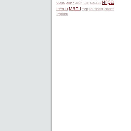
игра
соперник
состав
арбитраж
матч
сезон
тур
контракт
спорт
турнир