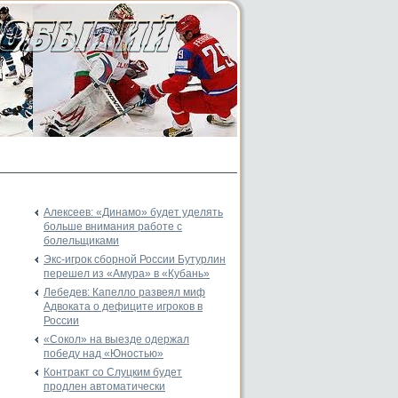
Алексеев: «Динамо» будет уделять
больше внимания работе с
болельщиками
Экс-игрок сборной России Бутурлин
перешел из «Амура» в «Кубань»
Лебедев: Капелло развеял миф
Адвоката о дефиците игроков в
России
«Сокол» на выезде одержал
победу над «Юностью»
Контракт со Слуцким будет
продлен автоматически