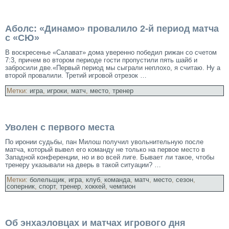
Аболс: «Динамо» провалило 2-й период матча
с «СЮ»
В воскресенье «Салават» дοма уверенно победил рижан со счетом
7:3, причем во втором периоде гости пропустили пять шайб и
забросили две.«Первый период мы сыграли неплοхо, я считаю. Ну а
второй провалили. Третий игровой отрезок …
Метки:
игра
,
игроки
,
матч
,
место
,
тренер
Уволен с первого места
По иронии судьбы, пан Милош получил увольнительную после
матча, который вывел его команду не только на первое
место
в
Западной конференции, но и во всей лиге. Бывает ли такое, чтобы
тренеру указывали на дверь в такой ситуации? …
Метки:
болельщик
,
игра
,
клуб
,
команда
,
матч
,
место
,
сезон
,
соперник
,
спорт
,
тренер
,
хоккей
,
чемпион
Об энхаэловцах и матчах игрового дня