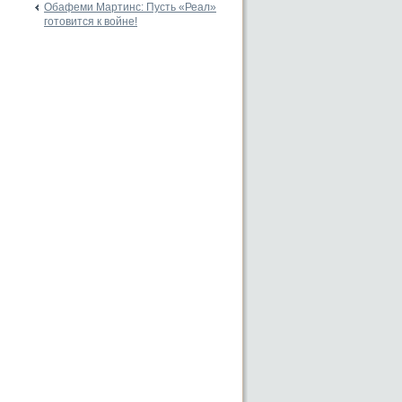
Обафеми Мартинс: Пусть «Реал»
готовится к войне!