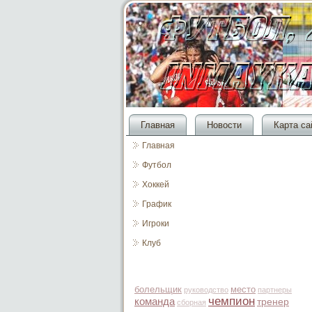
Главная
Новости
Карта са
Главная
Футбол
Хоккей
График
Игроки
Клуб
болельщик
место
руководство
партнеры
чемпион
команда
тренер
сборная