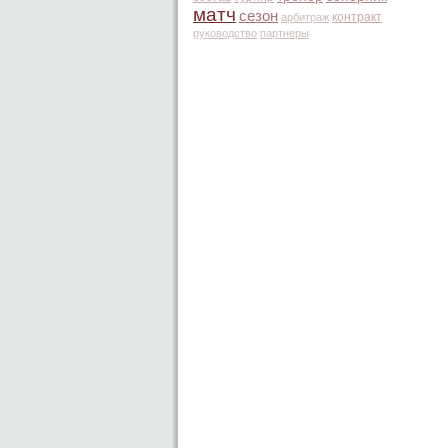
матч
сезон
контракт
арбитраж
руководство
партнеры