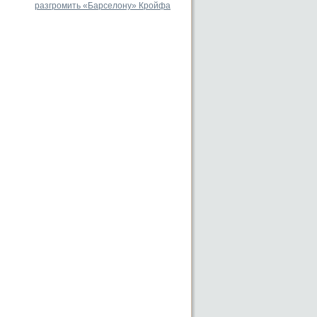
разгромить «Барселону» Кройфа