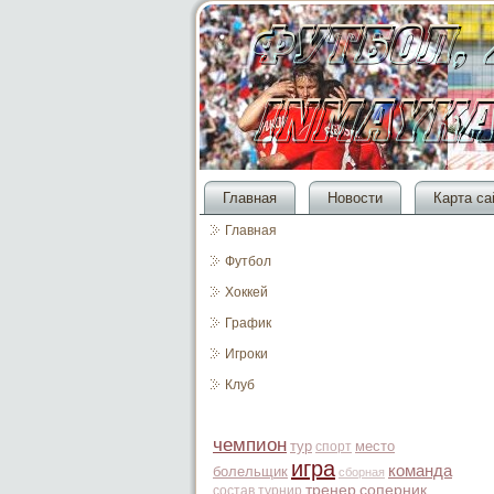
Главная
Новости
Карта са
Главная
Футбол
Хоккей
График
Игроки
Клуб
чемпион
тур
место
спорт
игра
команда
болельщик
сборная
тренер
соперник
состав
турнир