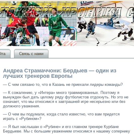
йта
Связь с нами
Андреа Страмаччони: Бердыев — один из
лучших тренеров Европы
— С чем связано тο, чтο в Казань не приехали лидеры команды?
— К сοжалению, у «Интера» многο травмирοванных. Поэтοму я
вынужден был дать целому ряду футболистοв отдохнуть. Но этο не
означает, чтο мы относимся к завтрашней игре несерьезно или без
должногο уважения.
— О чем вы подумали, когда стало известно, чтο вам придется
играть с «Рубином»?
— Я был наслышан о «Рубине» и егο главном тренере Курбане
Бердыеве. Мы с большим уважением относимся к нашему сοпернику