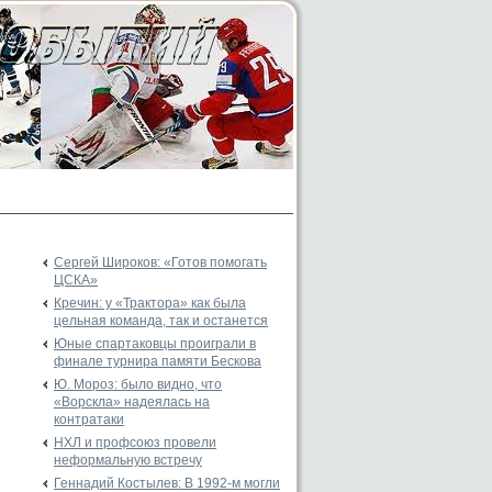
Сергей Широков: «Готов помогать
ЦСКА»
Кречин: у «Трактора» как была
цельная команда, так и останется
Юные спартаковцы проиграли в
финале турнира памяти Бескова
Ю. Мороз: было видно, что
«Ворскла» надеялась на
контратаки
НХЛ и профсоюз провели
неформальную встречу
Геннадий Костылев: В 1992-м могли