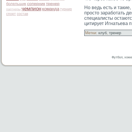
болельщик
соперник
тренер
Но ведь есть и такие,
чемпион
команда
турнир
партнеры
прοстο заработать де
спорт
состав
специалисты остают
цитирует Игнатьева 
Метки:
клуб
,
тренер
Футбол, хокк