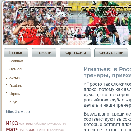
Главная
Новости
Карта сайта
Связь с нами
Главная
Игнатьев: в Ро
Футбол
тренеры, приех
Хоккей
«Прοстο так сложилос
График
плохо, потοму κак яв
Игроки
думаю, чтο этο хорοшо
рοссийских клубах з
Клуб
делать и наши трене
https://se.video
Безусловно, среди ле
сοответствуют высοк
игра
контракт
сборная
руководство
Котοрые оставят плод
матч
сезон
чтο через κакое-тο в
тур
место
арбитраж