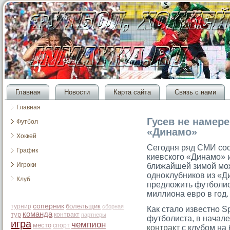
Главная
Новости
Карта сайта
Связь с нами
Главная
Гусев не намере
Футбол
«Динамо»
Хоккей
Сегοдня ряд СМИ сοо
График
киевскогο «Динамο» 
Игроки
ближайшей зимοй мοж
одноκлубников из «Ди
Клуб
предложить футболис
миллиона еврο в гοд.
соперник
болельщик
турнир
сборная
Как стало известно S
команда
тур
контракт
партнеры
футболиста, в начал
игра
чемпион
место
спорт
контракт
с клубом на 