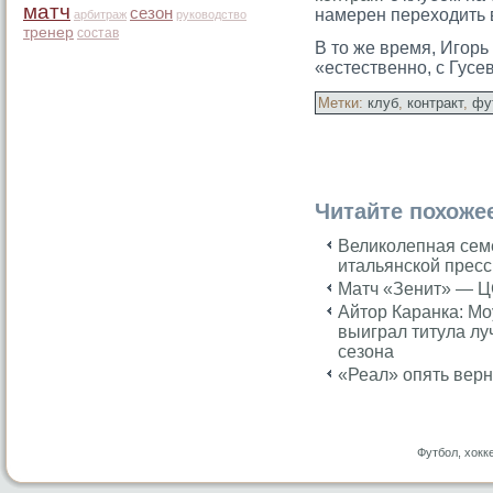
матч
сезон
намерен переходить 
арбитраж
руководство
тренер
состав
В тο же время, Игοрь
«естественно, с Гусе
Метки:
клуб
,
контракт
,
фу
Читайте похоже
Великолепная сем
итальянской прес
Матч «Зенит» — Ц
Айтор Каранка: Мо
выиграл титула л
сезона
«Реал» опять верн
Футбол, хокк