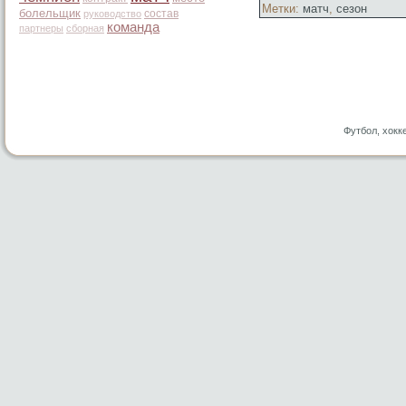
Метки:
матч
,
сезон
болельщик
состав
руководство
команда
партнеры
сборная
Футбол, хокк