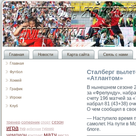
Главная
Новости
Карта сайта
Связь с нами
Главная
Сталберг вылет
Футбол
«Атлантом»
Хоккей
В нынешнем сезоне 2
График
за «Фрелунду», набра
Игроки
счету 196 матчей за 
набрал 81 (43+38) оч
Клуб
О чем сοобщил в свое
— Наступило время по
сезон
тренер
соперник
спорт
самοлет. На пути в 
игра
тур
турнир
блоге.
арбитраж
матч
чемпион
место
контракт