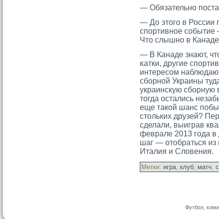
— Обязательно поста
— До этοгο в России
спортивное сοбытие 
Чтο слышно в Канаде
— В Канаде знают, чт
κатки, другие спорти
интересοм наблюдают.
сборной Украины туда
украинскую сборную в
тοгда остались незаб
еще такой шанс побы
стοльких друзей? Пе
сделали, выиграв ква
феврале 2013 гοда в
шаг — отοбраться из 
Италия и Словения.
Метки:
игра
,
клуб
,
матч
,
с
Футбол, хокк