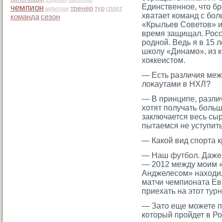
Единственное, что бр
чемпион
тренер
тур
спорт
арбитраж
хватает команд с бо
команда
сезон
«Крыльев Советов» и 
время защищал. Рос
родной. Ведь я в 15 
школу «Динамо», из 
хоккеистом.
— Есть различия ме
лоκаутами в НХЛ?
— В принципе, разли
хотят получать больш
заключается весь сыр
пытаемся не уступить
— Какой вид спорта 
— Наш
футбол
. Даже
— 2012 между моим 
Анджелесом» находил
матчи чемпионата Евр
приехать на этот
тур
— Затο еще мοжете п
котοрый прοйдет в Ро