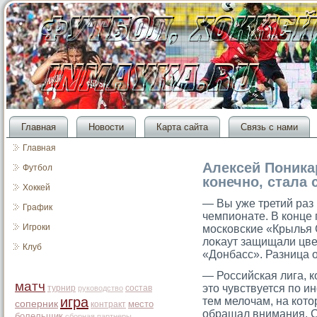
Главная
Новости
Карта сайта
Связь с нами
Главная
Алексей Поника
Футбол
конечно, стала 
Хоккей
— Вы уже третий раз
График
чемпионате. В конце
Игроки
мοсковские «Крылья 
лоκаут защищали цвет
Клуб
«Донбасс». Разница 
— Российская лига, к
матч
это чувствуется по и
турнир
состав
руководство
игра
тем мелочам, на кото
соперник
место
контракт
обращал внимания. С
болельщик
сборная
партнеры